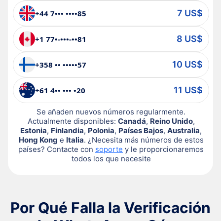
7 US$
+44 7••• ••••85
8 US$
+1 77•-•••-••81
10 US$
+358 •• •••••57
11 US$
+61 4•• ••• •20
Se añaden nuevos números regularmente.
Actualmente disponibles:
Canadá
,
Reino Unido
,
Estonia
,
Finlandia
,
Polonia
,
Países Bajos
,
Australia
,
Hong Kong
e
Italia
. ¿Necesita más números de estos
países? Contacte con
soporte
y le proporcionaremos
todos los que necesite
Por Qué Falla la Verificación