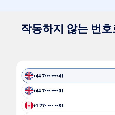
작동하지 않는 번호로
+44 7••• ••••41
+44 7••• ••••01
+1 77•-•••-••81