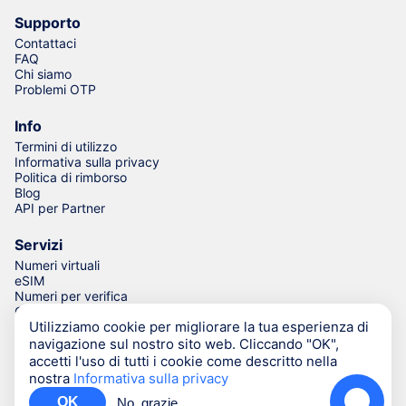
Supporto
Contattaci
FAQ
Chi siamo
Problemi OTP
Info
Termini di utilizzo
Informativa sulla privacy
Politica di rimborso
Blog
API per Partner
Servizi
Numeri virtuali
eSIM
Numeri per verifica
Generatore di numeri di telefono
Utilizziamo cookie per migliorare la tua esperienza di
navigazione sul nostro sito web. Cliccando "OK",
accetti l'uso di tutti i cookie come descritto nella
© Numgo LLP,
2026
(Stoney Works, 8 Stoney Lane, London,
nostra
Informativa sulla privacy
United Kingdom, SE19 3BD)
OK
No, grazie