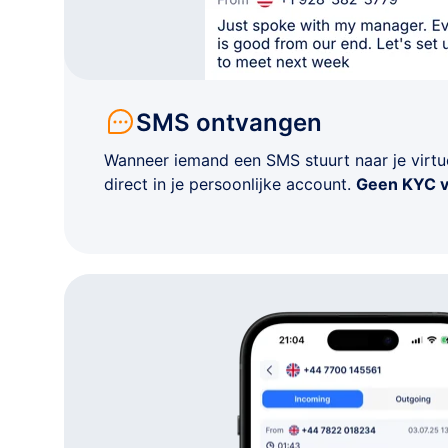
+972 •-•••-••69
Tel Aviv
+972 •-•••-••14
Tel Aviv
SMS ontvangen
+972 •-•••-••04
Tel Aviv
Wanneer iemand een SMS stuurt naar je virtue
direct in je persoonlijke account.
Geen KYC v
+972 •-•••-••65
Centraal District
+972 •-•••-••94
Haifa
+972 •-•••-••67
Haifa