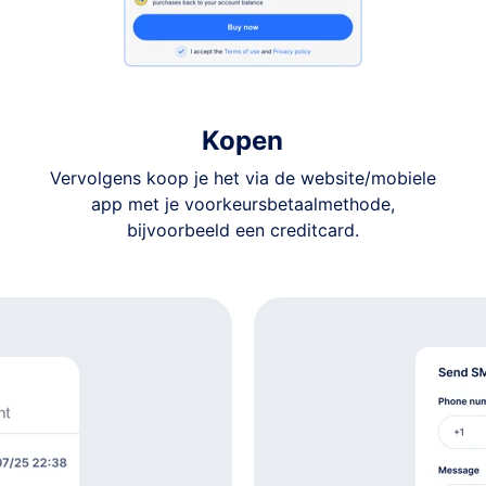
US$ 15
US$ 15
US$ 15
Kopen
Vervolgens koop je het via de website/mobiele
US$ 15
app met je voorkeursbetaalmethode,
bijvoorbeeld een creditcard.
US$ 15
US$ 15
US$ 15
US$ 15