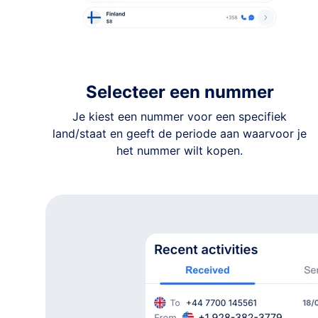
+972 •-•••-••70
Haifa
+972 •-•••-••66
Haifa
+972 •-•••-••87
Selecteer een nummer
Haifa
Je kiest een nummer voor een specifiek
+972 •-•••-••70
land/staat en geeft de periode aan waarvoor je
Haifa
het nummer wilt kopen.
+972 •-•••-••78
Centraal District
+972 •-•••-••12
Haifa
+972 •-•••-••93
Tel Aviv
+972 •-•••-••21
Centraal District