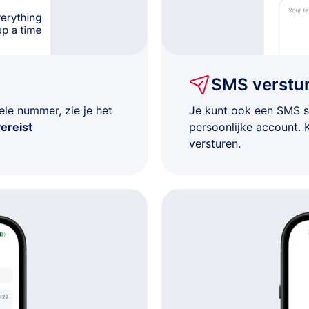
US$ 15
US$ 15
SMS verstu
US$ 15
le nummer, zie je het
Je kunt ook een SMS s
ereist
persoonlijke account. 
US$ 15
versturen.
US$ 15
US$ 15