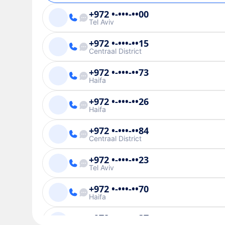
+972 •-•••-••00
Tel Aviv
+972 •-•••-••15
Centraal District
+972 •-•••-••73
Haifa
+972 •-•••-••26
Haifa
+972 •-•••-••84
Centraal District
+972 •-•••-••23
Tel Aviv
+972 •-•••-••70
Haifa
+972 •-•••-••37