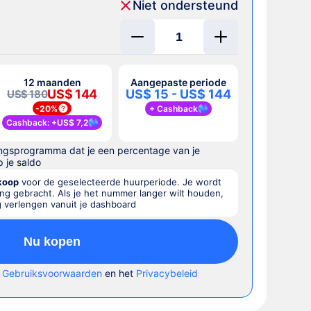
Niet ondersteund
12 maanden
Aangepaste periode
US$ 144
US$ 15 - US$ 144
US$ 180
-
20%
+
Cashback
Cashback
: +
US$ 7,2
ngsprogramma dat je een percentage van je
 je saldo
koop
voor de geselecteerde huurperiode. Je wordt
ing gebracht. Als je het nummer langer wilt houden,
g verlengen vanuit je dashboard
Nu kopen
e
Gebruiksvoorwaarden
en het
Privacybeleid