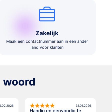
Zakelijk
Maak een contactnummer aan in een ander
land voor klanten
s woord
9.02.2026
31.01.2026
Handig en eenvoudig te
10