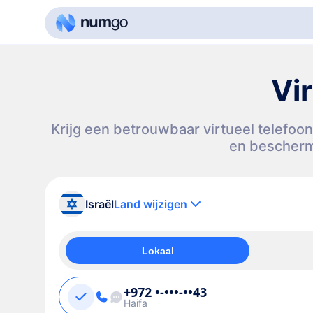
Vi
Krijg een betrouwbaar virtueel telefoo
en bescherm 
Israël
Land wijzigen
Lokaal
+972 •-•••-••43
Haifa