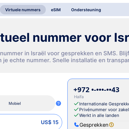
Virtuele nummers
eSIM
Ondersteuning
rtueel nummer voor Isr
nnummer in Israël voor gesprekken en SMS. Bli
je echte nummer. Snelle installatie en transpar
+972 •-•••-••43
Haifa
Mobiel
Internationale Gesprekk
Privénummer voor zakeli
Werkt in alle landen
US$ 15
Gesprekken