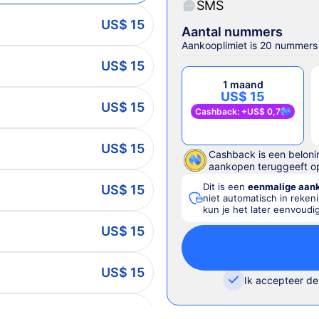
SMS
US$ 15
Aantal nummers
Aankooplimiet is 20 nummers
US$ 15
1 maand
US$ 15
US$ 15
Cashback
: +
US$ 0,7
US$ 15
Cashback is een beloni
aankopen teruggeeft op
Dit is een
eenmalige aan
US$ 15
niet automatisch in reken
kun je het later eenvoudi
US$ 15
US$ 15
Ik accepteer d
US$ 15