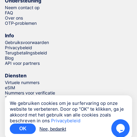
Ondersteuning
Neem contact op
FAQ
Over ons
OTP-problemen
Info
Gebruiksvoorwaarden
Privacybeleid
Terugbetalingsbeleid
Blog
API voor partners
Diensten
Virtuele nummers
eSIM
Nummers voor verificatie
Telefoonnummergenerator
We gebruiken cookies om je surfervaring op onze
website te verbeteren. Door op "OK" te klikken, ga je
akkoord met het gebruik van alle cookies zoals
© Numgo LLP,
2026
(Stoney Works, 8 Stoney Lane, London,
beschreven in ons
Privacybeleid
United Kingdom, SE19 3BD)
OK
Nee, bedankt