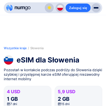
Zaloguj się
Wszystkie kraje
/
Słowenia
eSIM dla Słowenia
Pozostań w kontakcie podczas podróży do Słowenia dzięki
szybkiej i przystępnej karcie eSIM oferującej niezawodny
internet mobilny
4 USD
5,9 USD
1 GB
2 GB
7 dni
15 dni