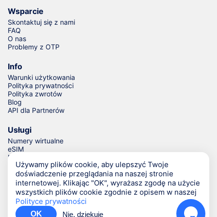
Wsparcie
Skontaktuj się z nami
FAQ
O nas
Problemy z OTP
Info
Warunki użytkowania
Polityka prywatności
Polityka zwrotów
Blog
API dla Partnerów
Usługi
Numery wirtualne
eSIM
Numery do weryfikacji
Używamy plików cookie, aby ulepszyć Twoje
Generator numerów telefonów
doświadczenie przeglądania na naszej stronie
internetowej. Klikając "OK", wyrażasz zgodę na użycie
wszystkich plików cookie zgodnie z opisem w naszej
© Numgo LLP,
2026
(Stoney Works, 8 Stoney Lane, London,
Polityce prywatności
United Kingdom, SE19 3BD)
OK
Nie, dziękuję