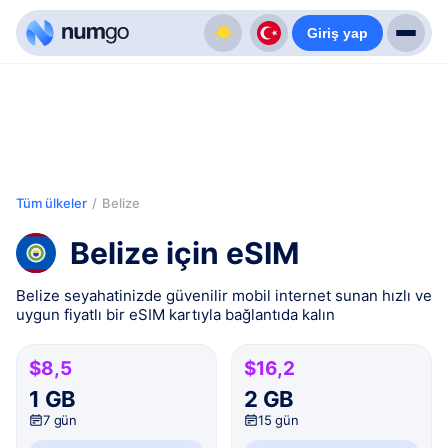
Giriş yap
Tüm ülkeler
/
Belize
Belize için eSIM
Belize seyahatinizde güvenilir mobil internet sunan hızlı ve
uygun fiyatlı bir eSIM kartıyla bağlantıda kalın
$8,5
$16,2
1 GB
2 GB
7 gün
15 gün