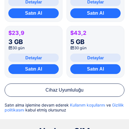
Detaylar
Detaylar
Satın Al
Satın Al
$23,9
$43,2
3 GB
5 GB
30 gün
30 gün
Detaylar
Detaylar
Satın Al
Satın Al
Cihaz Uyumluluğu
Satın alma işlemine devam ederek
Kullanım koşullarını
ve
Gizlilik
politikasını
kabul etmiş olursunuz