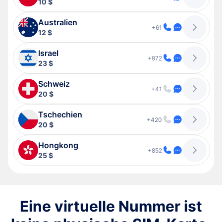
10 $
Australien
+61
12 $
Israel
+972
23 $
Schweiz
+41
20 $
Tschechien
+420
20 $
Hongkong
+852
25 $
Eine virtuelle Nummer ist