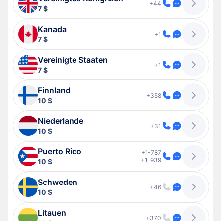
+44
7 $
Kanada
+1
7 $
Vereinigte Staaten
+1
7 $
Finnland
+358
10 $
Niederlande
+31
10 $
Puerto Rico
+1-787
+1-939
10 $
Schweden
+46
10 $
Litauen
+370