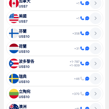
加拿大
+1
US$7
美國
+1
US$7
芬蘭
+358
US$10
荷蘭
+31
US$10
波多黎各
+1-787
+1-939
US$10
瑞典
+46
US$10
立陶宛
+370
US$10
澳洲
+61