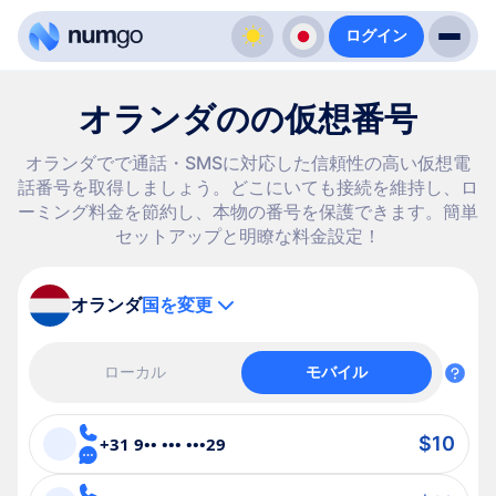
ログイン
オランダのの仮想番号
オランダでで通話・SMSに対応した信頼性の高い仮想電
話番号を取得しましょう。どこにいても接続を維持し、ロ
ーミング料金を節約し、本物の番号を保護できます。簡単
セットアップと明瞭な料金設定！
オランダ
国を変更
ローカル
モバイル
$10
+31 9•• ••• •••29