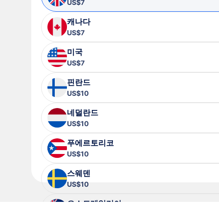
US$7
캐나다
US$7
미국
US$7
핀란드
US$10
네덜란드
US$10
푸에르토리코
US$10
스웨덴
US$10
오스트레일리아
US$11