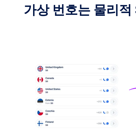
가상 번호는 물리적 
이스라엘
US$23
스위스
US$20
체코
US$20
홍콩
US$25