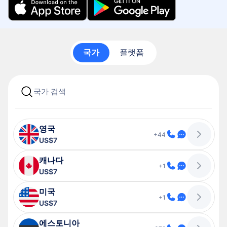
국가
플랫폼
영국
+44
US$7
캐나다
+1
US$7
미국
+1
US$7
에스토니아