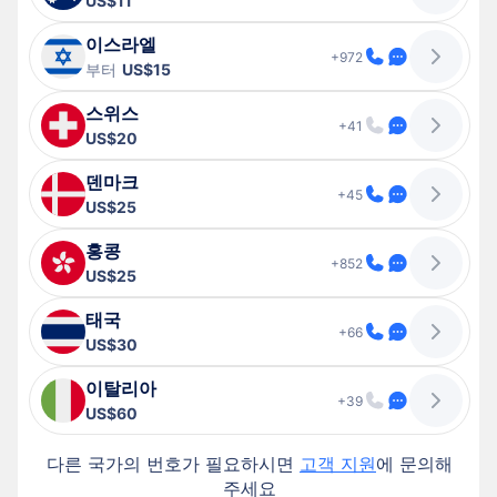
US$11
이스라엘
+972
부터
US$15
스위스
+41
US$20
덴마크
+45
US$25
홍콩
+852
US$25
태국
+66
US$30
이탈리아
+39
US$60
다른 국가의 번호가 필요하시면
고객 지원
에 문의해
주세요