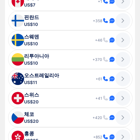
+1
US$7
핀란드
+358
US$10
스웨덴
+46
US$10
리투아니아
+370
US$10
오스트레일리아
+61
US$11
스위스
+41
US$20
체코
+420
US$20
홍콩
+852