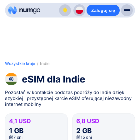
Zaloguj się
Wszystkie kraje
/
Indie
eSIM dla Indie
Pozostań w kontakcie podczas podróży do Indie dzięki
szybkiej i przystępnej karcie eSIM oferującej niezawodny
internet mobilny
4,1 USD
6,8 USD
1 GB
2 GB
7 dni
15 dni