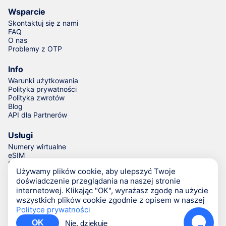
Wsparcie
Skontaktuj się z nami
FAQ
O nas
Problemy z OTP
Info
Warunki użytkowania
Polityka prywatności
Polityka zwrotów
Blog
API dla Partnerów
Usługi
Numery wirtualne
eSIM
Numery do weryfikacji
Używamy plików cookie, aby ulepszyć Twoje
Generator numerów telefonów
doświadczenie przeglądania na naszej stronie
internetowej. Klikając "OK", wyrażasz zgodę na użycie
wszystkich plików cookie zgodnie z opisem w naszej
© Numgo LLP,
2026
(Stoney Works, 8 Stoney Lane, London,
Polityce prywatności
United Kingdom, SE19 3BD)
OK
Nie, dziękuję