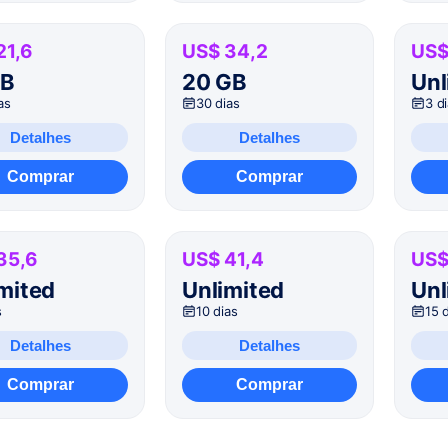
21,6
US$ 34,2
US$
GB
20 GB
Unl
as
30 dias
3 d
Detalhes
Detalhes
Comprar
Comprar
35,6
US$ 41,4
US$
mited
Unlimited
Unl
s
10 dias
15 
Detalhes
Detalhes
Comprar
Comprar