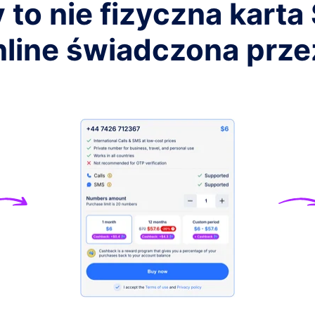
to nie fizyczna karta
+41
nline świadczona prz
+45
+420
+66
+39