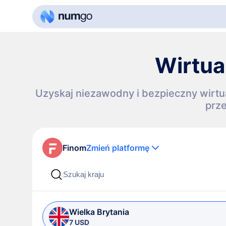
Wirtua
Uzyskaj niezawodny i bezpieczny wirtua
prz
Finom
Zmień platformę
Wielka Brytania
7 USD