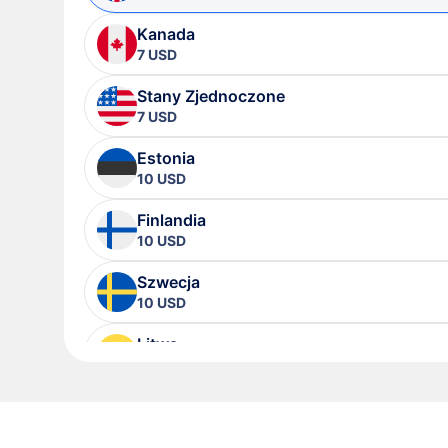
Kanada
7 USD
Stany Zjednoczone
7 USD
Estonia
10 USD
Finlandia
10 USD
Szwecja
10 USD
Litwa
10 USD
Australia
12 USD