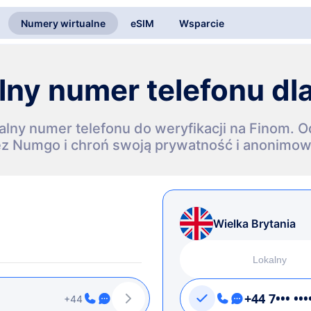
Numery wirtualne
eSIM
Wsparcie
lny numer telefonu dl
lny numer telefonu do weryfikacji na Finom. O
ez Numgo i chroń swoją prywatność i anonimow
Wielka Brytania
Lokalny
+44 7••• •••
+44