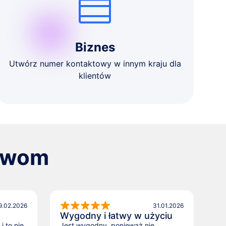
Biznes
Utwórz numer kontaktowy w innym kraju dla
klientów
łowom
9.02.2026
31.01.2026
Wygodny i łatwy w użyciu
1
i to nie
Jest wygodny, ponieważ nie
Po