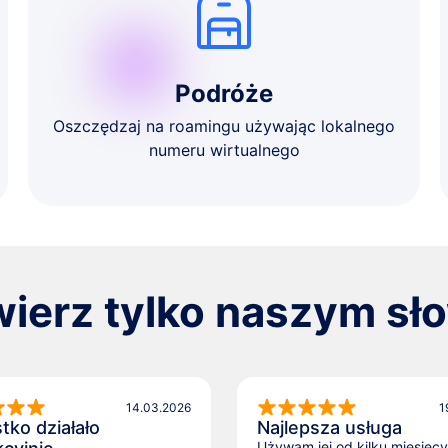
Podróże
Oszczędzaj na roamingu używając lokalnego
numeru wirtualnego
wierz tylko naszym s
14.03.2026
1
tko działało
Najlepsza usługa
Używam jej od kilku miesięcy 