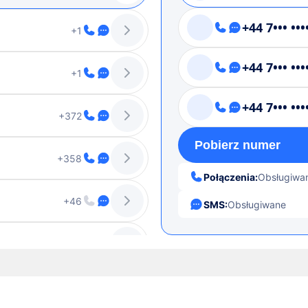
+44 7••• •••
+1
+44 7••• •••
+1
+44 7••• •••
+372
Pobierz numer
+358
Połączenia:
Obsługiwa
+46
SMS:
Obsługiwane
+370
+61