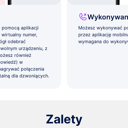
Wykonywani
 pomocą aplikacji
Możesz wykonywać po
wirtualny numer,
przez aplikację mobil
ógł odebrać
wymagana do wykonyw
owolnym urządzeniu, z
Możesz również
owiedź) w
 nagrywać połączenia
alną dla dzwoniących.
Zalety