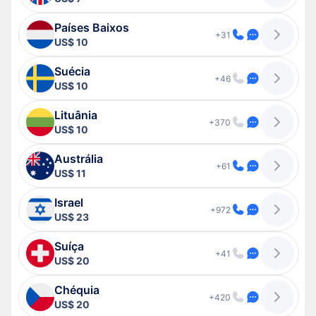
Países Baixos
+31
US$ 10
Suécia
+46
US$ 10
Lituânia
+370
US$ 10
Austrália
+61
US$ 11
Israel
+972
US$ 23
Suíça
+41
US$ 20
Chéquia
+420
US$ 20