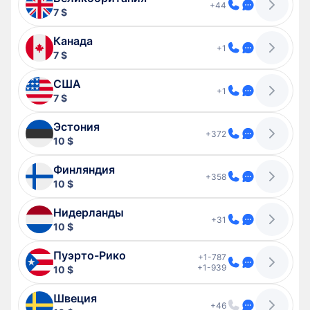
+44
7 $
Канада
+1
7 $
США
+1
7 $
Эстония
+372
10 $
Финляндия
+358
10 $
Нидерланды
+31
10 $
Пуэрто-Рико
+1-787
+1-939
10 $
Швеция
+46