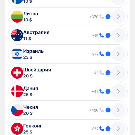
10 $
Литва
+370
10 $
Австралия
+61
11 $
Израиль
+972
23 $
Швейцария
+41
20 $
Дания
+45
25 $
Чехия
+420
20 $
Гонконг
+852
25 $