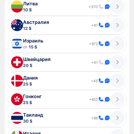
Литва
+370
10 $
Австралия
+61
12 $
Израиль
+972
от
15 $
Швейцария
+41
20 $
Дания
+45
25 $
Гонконг
+852
25 $
Таиланд
+66
30 $
Италия