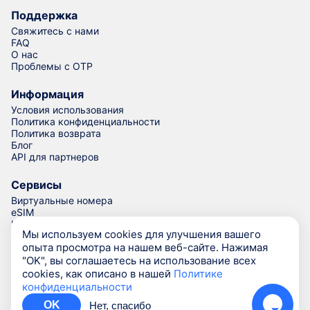
Поддержка
Свяжитесь с нами
FAQ
О нас
Проблемы с OTP
Информация
Условия использования
Политика конфиденциальности
Политика возврата
Блог
API для партнеров
Сервисы
Виртуальные номера
eSIM
Номера для верификации
Мы используем cookies для улучшения вашего
Генератор номеров телефонов
опыта просмотра на нашем веб-сайте. Нажимая
"OK", вы соглашаетесь на использование всех
cookies, как описано в нашей
Политике
© Numgo LLP,
2026
(Stoney Works, 8 Stoney Lane, London,
конфиденциальности
United Kingdom, SE19 3BD)
OK
Нет, спасибо