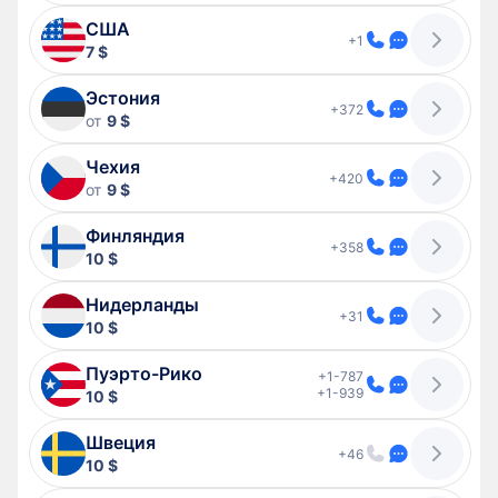
США
+1
7 $
Эстония
+372
от
9 $
Чехия
+420
от
9 $
Финляндия
+358
10 $
Нидерланды
+31
10 $
Пуэрто-Рико
+1-787
+1-939
10 $
Швеция
+46
10 $