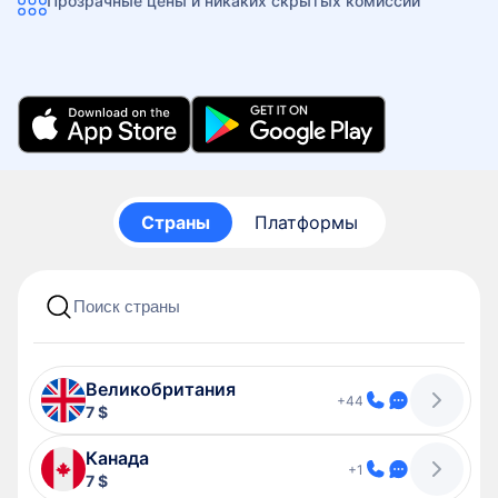
Прозрачные цены и никаких скрытых комиссий
Страны
Платформы
Великобритания
+44
7 $
Канада
+1
7 $