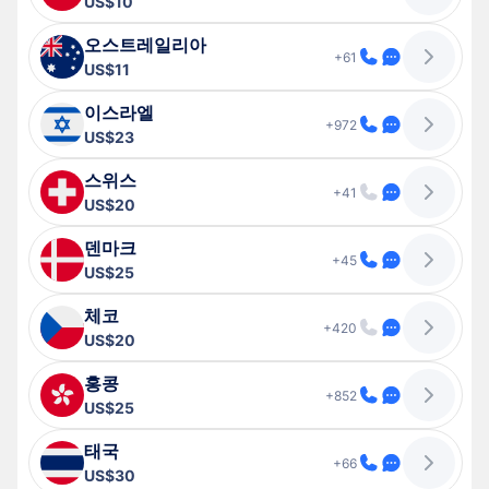
US$10
오스트레일리아
+61
US$11
이스라엘
+972
US$23
스위스
+41
US$20
덴마크
+45
US$25
체코
+420
US$20
홍콩
+852
US$25
태국
+66
US$30