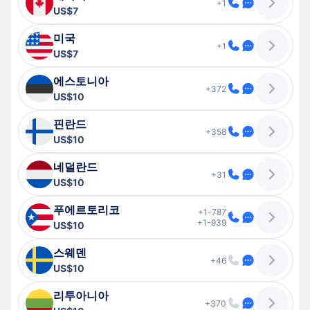
+1
US$7
미국
+1
US$7
에스토니아
+372
US$10
핀란드
+358
US$10
네덜란드
+31
US$10
푸에르토리코
+1-787
+1-939
US$10
스웨덴
+46
US$10
리투아니아
+370