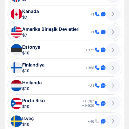
Kanada
+1
$7
Amerika Birleşik Devletleri
+1
$7
Estonya
+372
$10
Finlandiya
+358
$10
Hollanda
+31
$10
Porto Riko
+1-787
+1-939
$10
İsveç
+46
$10