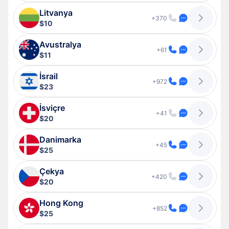
Litvanya
+370
$10
Avustralya
+61
$11
İsrail
+972
$23
İsviçre
+41
$20
Danimarka
+45
$25
Çekya
+420
$20
Hong Kong
+852
$25