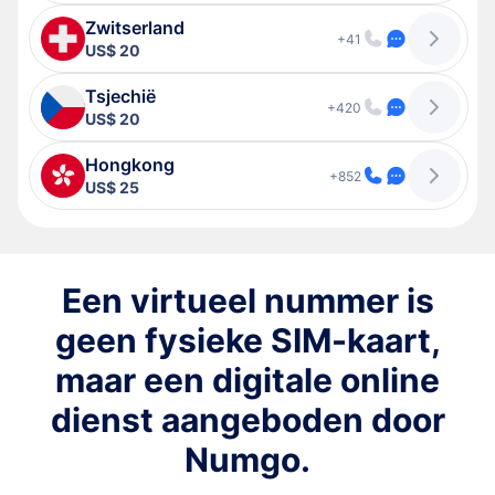
Zwitserland
+41
US$ 20
Tsjechië
+420
US$ 20
Hongkong
+852
US$ 25
Een virtueel nummer is
geen fysieke SIM-kaart,
maar een digitale online
dienst aangeboden door
Numgo.