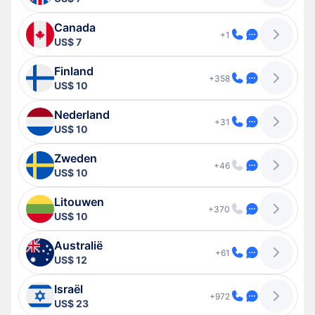
Canada
+1
US$ 7
Finland
+358
US$ 10
Nederland
+31
US$ 10
Zweden
+46
US$ 10
Litouwen
+370
US$ 10
Australië
+61
US$ 12
Israël
+972
US$ 23