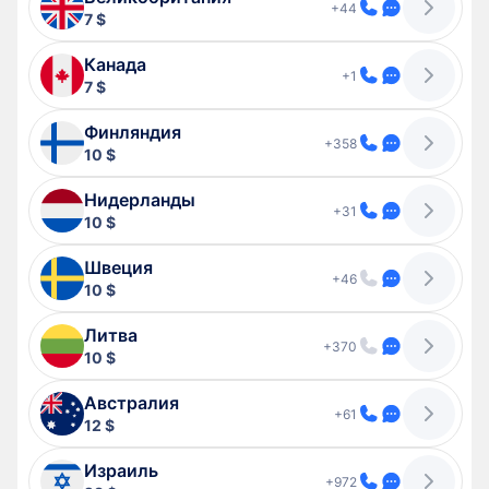
+44
7 $
Канада
+1
7 $
Финляндия
+358
10 $
Нидерланды
+31
10 $
Швеция
+46
10 $
Литва
+370
10 $
Австралия
+61
12 $
Израиль
+972