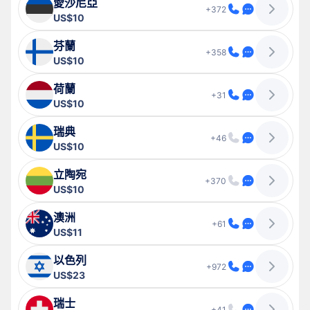
愛沙尼亞
+372
US$10
芬蘭
+358
US$10
荷蘭
+31
US$10
瑞典
+46
US$10
立陶宛
+370
US$10
澳洲
+61
US$11
以色列
+972
US$23
瑞士
+41