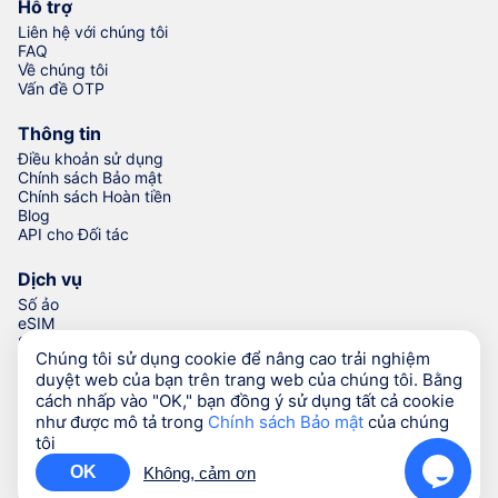
Hỗ trợ
Liên hệ với chúng tôi
FAQ
Về chúng tôi
Vấn đề OTP
Thông tin
Điều khoản sử dụng
Chính sách Bảo mật
Chính sách Hoàn tiền
Blog
API cho Đối tác
Dịch vụ
Số ảo
eSIM
Số để xác minh
Chúng tôi sử dụng cookie để nâng cao trải nghiệm
Trình Tạo Số Điện thoại
duyệt web của bạn trên trang web của chúng tôi. Bằng
cách nhấp vào "OK," bạn đồng ý sử dụng tất cả cookie
như được mô tả trong
Chính sách Bảo mật
của chúng
© Numgo LLP,
2026
(Stoney Works, 8 Stoney Lane, London,
tôi
United Kingdom, SE19 3BD)
OK
Không, cảm ơn