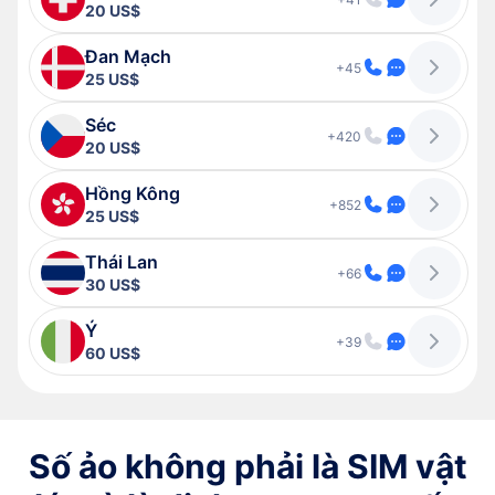
20 US$
Đan Mạch
+45
25 US$
Séc
+420
20 US$
Hồng Kông
+852
25 US$
Thái Lan
+66
30 US$
Ý
+39
60 US$
Số ảo không phải là SIM vật