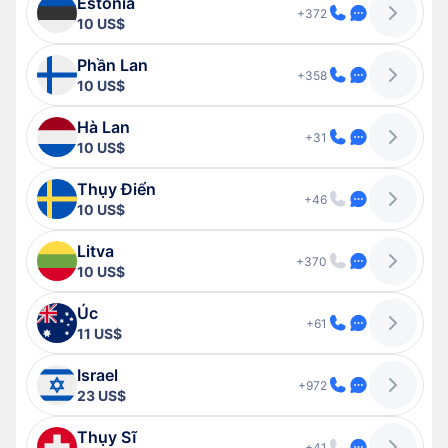
Estonia
+372
10 US$
Phần Lan
+358
10 US$
Hà Lan
+31
10 US$
Thụy Điển
+46
10 US$
Litva
+370
10 US$
Úc
+61
11 US$
Israel
+972
23 US$
Thụy Sĩ
+41