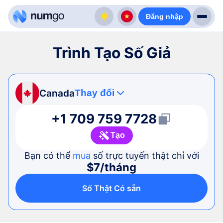
Đăng nhập
Trình Tạo Số Giả
Canada
Thay đổi
+1 709 759 7728
Tạo
Bạn có thể
mua
số trực tuyến thật chỉ với
$7/tháng
Số Thật Có sẵn