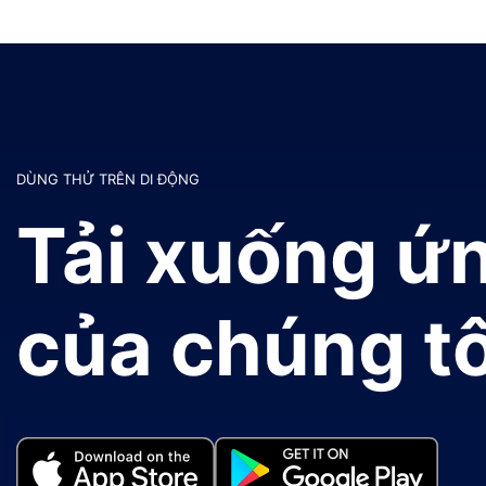
DÙNG THỬ TRÊN DI ĐỘNG
Tải xuống ứ
của chúng tô