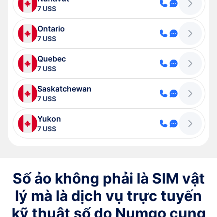
7 US$
Ontario
7 US$
Quebec
7 US$
Saskatchewan
7 US$
Yukon
7 US$
Số ảo không phải là SIM vật
lý mà là dịch vụ trực tuyến
kỹ thuật số do Numgo cung