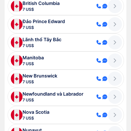
British Columbia
7 US$
Đảo Prince Edward
7 US$
Lãnh thổ Tây Bắc
7 US$
Manitoba
7 US$
New Brunswick
7 US$
Newfoundland và Labrador
7 US$
Nova Scotia
7 US$
Nunavut