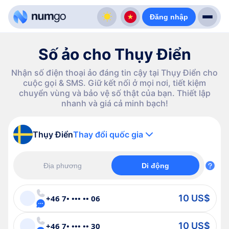
Đăng nhập
Số ảo cho Thụy Điển
Nhận số điện thoại ảo đáng tin cậy tại Thụy Điển cho
cuộc gọi & SMS. Giữ kết nối ở mọi nơi, tiết kiệm
chuyển vùng và bảo vệ số thật của bạn. Thiết lập
nhanh và giá cả minh bạch!
Thụy Điển
Thay đổi quốc gia
Địa phương
Di động
10 US$
+46 7• ••• •• 06
10 US$
+46 7• ••• •• 30