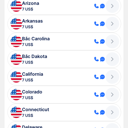
Arizona
7 US$
Arkansas
7 US$
Bắc Carolina
7 US$
Bắc Dakota
7 US$
California
7 US$
Colorado
7 US$
Connecticut
7 US$
Delaware