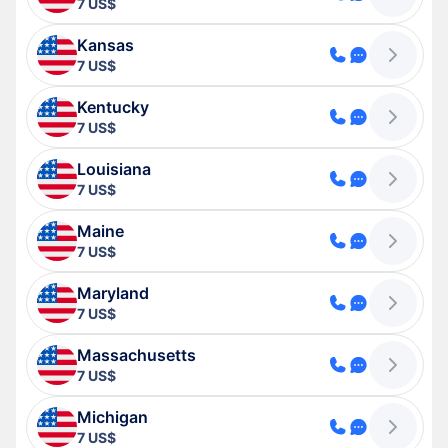
7 US$
Kansas
7 US$
Kentucky
7 US$
Louisiana
7 US$
Maine
7 US$
Maryland
7 US$
Massachusetts
7 US$
Michigan
7 US$