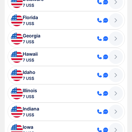
7 US$
Florida
7 US$
Georgia
7 US$
Hawaii
7 US$
Idaho
7 US$
Illinois
7 US$
Indiana
7 US$
Iowa