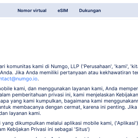
Nomor virtual
eSIM
Dukungan
ri komunitas kami di Numgo, LLP ('Perusahaan', 'kami', 'kit
i Anda. Jika Anda memiliki pertanyaan atau kekhawatiran t
ntact@numgo.io
.
 mobile kami, dan menggunakan layanan kami, Anda memper
alam pemberitahuan privasi ini, kami menjelaskan Kebijaka
 apa yang kami kumpulkan, bagaimana kami menggunakannya
tuk membacanya dengan cermat, karena ini penting. Jika ad
dan layanan kami.
i yang dikumpulkan melalui aplikasi mobile kami, ('Aplikasi'
 Kebijakan Privasi ini sebagai 'Situs')